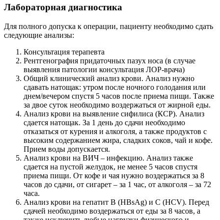
Лабораторная диагностика
Для полного допуска к операции, пациенту необходимо сдать
следующие анализы:
Консультация терапевта
Рентгенография придаточных пазух носа (в случае
выявления патологии консультация ЛОР-врача)
Общий клинический анализ крови. Анализ нужно
сдавать натощак: утром после ночного голодания или
днем/вечером спустя 5 часов после приема пищи. Также
за двое суток необходимо воздержаться от жирной еды.
Анализ крови на выявление сифилиса (КСР). Анализ
сдается натощак. За 1 день до сдачи необходимо
отказаться от курения и алкоголя, а также продуктов с
высоким содержанием жира, сладких соков, чай и кофе.
Прием воды допускается.
Анализ крови на ВИЧ – инфекцию. Анализ также
сдается на пустой желудок, не менее 5 часов спустя
приема пищи. От кофе и чая нужно воздержаться за 8
часов до сдачи, от сигарет – за 1 час, от алкоголя – за 72
часа.
Анализ крови на гепатит В (HBsAg) и С (HCV). Перед
сдачей необходимо воздержаться от еды за 8 часов, а
также исключить любые нагрузки физического и