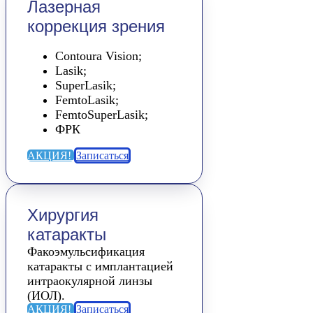
Лазерная
коррекция зрения
Contoura Vision;
Lasik;
SuperLasik;
FemtoLasik;
FemtoSuperLasik;
ФРК
АКЦИЯ!
Записаться
Хирургия
катаракты
Факоэмульсификация
катаракты с имплантацией
интраокулярной линзы
(ИОЛ).
АКЦИЯ!
Записаться