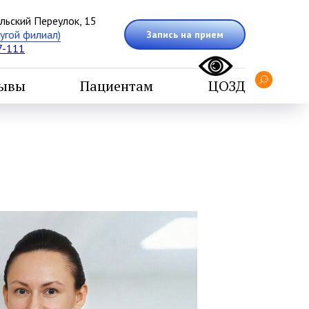
льский Переулок, 15
угой филиал)
Запись на прием
7-111
ывы
Пациентам
ЦОЗД