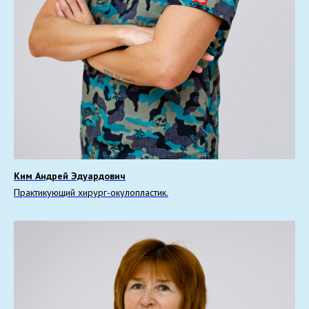
Ким Андрей Эдуардович
Практикующий хирург-окулопластик.